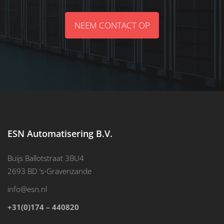
NEEM CONTACT OP
ESN Automatisering B.V.
Buijs Ballotstraat 3BU4
2693 BD ‘s-Gravenzande
info@esn.nl
+31(0)174 – 440820