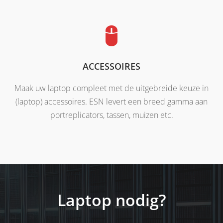
ACCESSOIRES
Maak uw laptop compleet met de uitgebreide keuze in
(laptop) accessoires. ESN levert een breed gamma aan
portreplicators, tassen, muizen etc.
Laptop nodig?