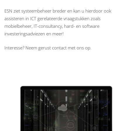
ESN ziet systeembeheer breder en kan u hierdoor ook
assisteren in ICT gerelateerde vraagstukken zoals
mobielbeheer, IT-consultancy, hard- en software
investeringsadviezen en meer!
Interesse? Neem gerust contact met ons op.